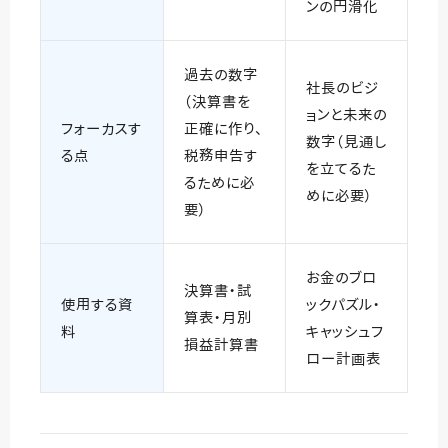
ンの円滑化
過去の数字
社長のビジ
（決算書を
ョンと未来の
フォーカスす
正確に作り、
数字（見通し
る点
税務申告す
を立てるた
るために必
めに必要）
要）
お金のブロ
決算書・試
使用する資
ックパズル・
算表・月別
料
キャッシュフ
損益計算書
ロー計画表